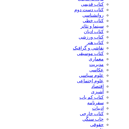
کتاب قدیمی
کتاب دست دوم
روانشناسی
کتاب خطی
سینما و تئاتر
کتاب ادیان
کتاب ورزشی
کتاب هنر
نقاشی و گرافیک
کتاب موسیقی
معماری
مدیریت
عکاسی
علوم سیاسی
علوم اجتماعی
اقتصاد
آشپزی
کتاب کم یاب
سفرنامه
ادبیات
کتاب خارجی
چاپ سنگی
حقوقی