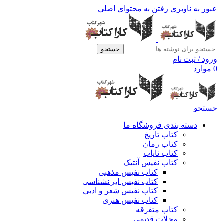
عبور به ناوبری
رفتن به محتوای اصلی
جستجو
ورود / ثبت نام
0
موارد
جستجو
دسته بندی فروشگاه ما
کتاب تاریخ
کتاب رمان
کتاب نایاب
کتاب نفیس آنتیک
کتاب نفیس مذهبی
کتاب نفیس ایرانشناسی
کتاب نفیس شعر و ادبی
کتاب نفیس هنری
کتاب متفرقه
مجلات قدیمی