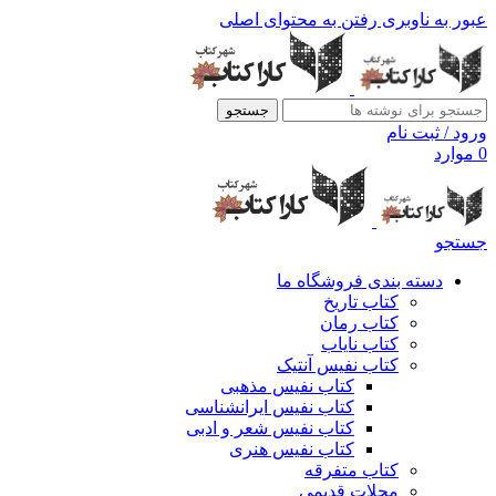
عبور به ناوبری
رفتن به محتوای اصلی
جستجو
ورود / ثبت نام
0
موارد
جستجو
دسته بندی فروشگاه ما
کتاب تاریخ
کتاب رمان
کتاب نایاب
کتاب نفیس آنتیک
کتاب نفیس مذهبی
کتاب نفیس ایرانشناسی
کتاب نفیس شعر و ادبی
کتاب نفیس هنری
کتاب متفرقه
مجلات قدیمی