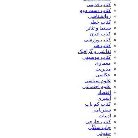
کتاب قدیمی
کتاب دست دوم
روانشناسی
کتاب خطی
سینما و تئاتر
کتاب ادیان
کتاب ورزشی
کتاب هنر
نقاشی و گرافیک
کتاب موسیقی
معماری
مدیریت
عکاسی
علوم سیاسی
علوم اجتماعی
اقتصاد
آشپزی
کتاب کم یاب
سفرنامه
ادبیات
کتاب خارجی
چاپ سنگی
حقوقی