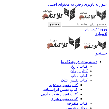
عبور به ناوبری
رفتن به محتوای اصلی
جستجو
ورود / ثبت نام
0
موارد
جستجو
دسته بندی فروشگاه ما
کتاب تاریخ
کتاب رمان
کتاب نایاب
کتاب نفیس آنتیک
کتاب نفیس مذهبی
کتاب نفیس ایرانشناسی
کتاب نفیس شعر و ادبی
کتاب نفیس هنری
کتاب متفرقه
مجلات قدیمی