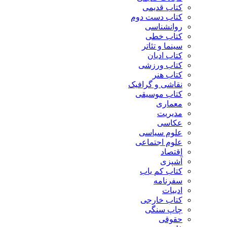
کتاب قدیمی
کتاب دست دوم
روانشناسی
کتاب خطی
سینما و تئاتر
کتاب ادیان
کتاب ورزشی
کتاب هنر
نقاشی و گرافیک
کتاب موسیقی
معماری
مدیریت
عکاسی
علوم سیاسی
علوم اجتماعی
اقتصاد
آشپزی
کتاب کم یاب
سفرنامه
ادبیات
کتاب خارجی
چاپ سنگی
حقوقی