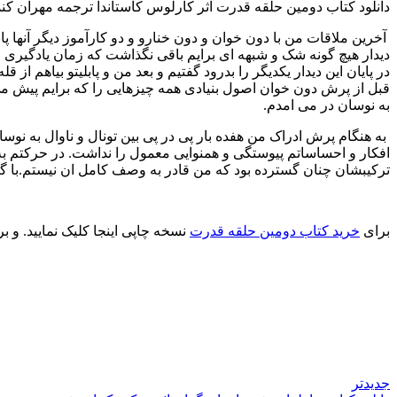
دانلود کتاب دومین حلقه قدرت اثر کارلوس کاستاندا ترجمه مهران کن
آخرین ملاقات من با دون خوان و دون خنارو و دو کارآموز دیگر آنها 
دیدار هیچ گونه شک و شبهه ای برایم باقی نگذاشت که زمان یادگیری ما
در پایان این دیدار یکدیگر را بدرود گفتیم و بعد من و پابلیتو بیاهم از ق
قبل از پرش دون خوان اصول بنیادی همه چیزهایی را که برایم پیش می ا
به نوسان در می امدم.
به هنگام پرش ادراک من هفده بار پی در پی بین تونال و ناوال به ن
افکار و احساساتم پیوستگی و همنوایی معمول را نداشت. در حرکتم به
ترکیبشان چنان گسترده بود که من قادر به وصف کامل ان نیستم.با گفتن
برای
خرید کتاب دومین حلقه قدرت
نسخه چاپی اینجا کلیک نمایید. و بر
جدیدتر