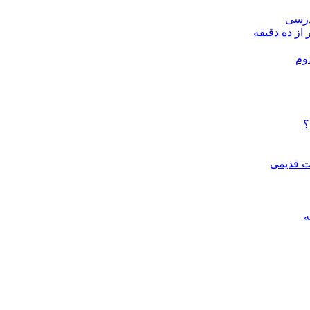
درسی
 از ده دقیقه
وم
؟
ات قدیمی
ه