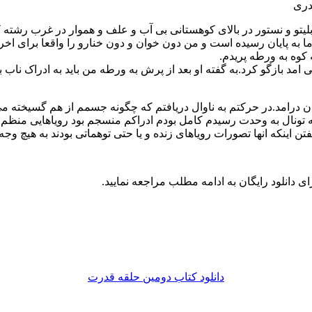
دری
پابلیتو و نستور در بالای کوهستانی بی آب و علف و هموار در غرب رشت
 به پایان رسیده است و من دون خوان و دون خنارو را واقعا برای اخرین
له کوه به ورطه پریدم.
مد بازگو کرد.به گفته او بعد از پرش به ورطه من باید به ادراک ناب 
وسان درامد.در حرکتم به ناوال دریافتم که چگونه جسمم از هم گسیخته
 تونال به وحدت رسیدم کامل بودم ادراکم منسجم بود رویاهایی منظم دا
 اینکه انها تصورات رویاهای زنده و یا حتی توهماتی بودند به هیچ وجه
ای دانلود رایگان به ادامه مطلب مراجعه نمایید.
دانلود کتاب دومین حلقه قدرت