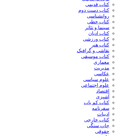
کتاب قدیمی
کتاب دست دوم
روانشناسی
کتاب خطی
سینما و تئاتر
کتاب ادیان
کتاب ورزشی
کتاب هنر
نقاشی و گرافیک
کتاب موسیقی
معماری
مدیریت
عکاسی
علوم سیاسی
علوم اجتماعی
اقتصاد
آشپزی
کتاب کم یاب
سفرنامه
ادبیات
کتاب خارجی
چاپ سنگی
حقوقی