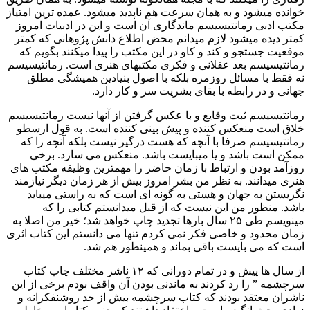
خوانده میشود و به همان سرعت هم ناپدید میشود. عمده ترین امتیاز
مکتب ادبی رمانتیسیسم ماندگاری آن است و این در ادبیات امروز
کمتر دیده میشود لازم میدانم محض اطلاع دانش پژوهانی که کمتر
موقعیت جستجو و کند و کاو در این مکتب را پیدا میکنند بگویم که
رمانتیسیسم بعد عقلانی و فکری مکتبهای هنری است. رمانتیسیسم
نه فقط با مسائل روزمره بلکه با اصول بنیادین همیشگی مطلق
جهانی و در رابطه با بقای بشریت سر و کار دارد.
رمانتیسیسم ثبت وقایع و با عکس گرفتن از آنها نیست رمانتیسیسم
خلاق است منعکس کننده و پیش بینی کننده است. به قول ارسطو
رمانتیسیسم صرفا با آنچه که هست درگیر نیست بلکه آنچه را که
ممکن است باشد و یا میبایست باشد. منعکس می سازد. برخی
روزآمد بودن و ارتباط با زمان حاضر را مهمترین وظیفه مکتب های
هنری میدانند. به نظر من بشر امروز بیش از هر زمان دیگر نیازمند
نگریستن به جهان و هستی به گونه ای است که به راستی میباید
باشد. منظور من این نیست که از قبل میدانستم کتابی را که
مینویسم طی ۲۵ سال بارها تجدید چاپ خواهد شد؛ خیر من اصلا به
زمان محدود و خاصی فکر نمی کردم تنها می دانستم این کتاب اثری
است که می بایست باقی بماند و همینطور هم شد.
از سال ها پیش و در تمام دورانی که ۱۲ ناشر مختلف چاپ کتاب
سرچشمه ” را رد کردند به ماندنی بودن آن واقف بودم برخی از این
ناشران معتقد بودند که کتاب سرچشمه بیش از حد روشنفکرانه و