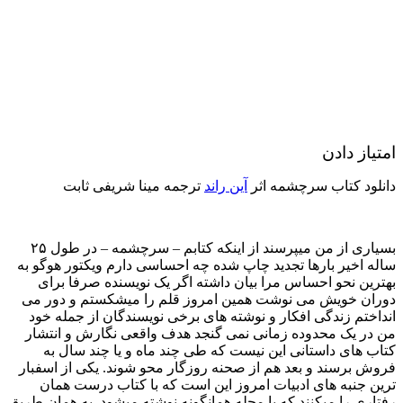
امتیاز دادن
دانلود کتاب سرچشمه اثر
آین راند
ترجمه مینا شریفی ثابت
بسیاری از من میپرسند از اینکه کتابم – سرچشمه – در طول ۲۵
ساله اخیر بارها تجدید چاپ شده چه احساسی دارم ویکتور هوگو به
بهترین نحو احساس مرا بیان داشته اگر یک نویسنده صرفا برای
دوران خویش می نوشت همین امروز قلم را میشکستم و دور می
انداختم زندگی افکار و نوشته های برخی نویسندگان از جمله خود
من در یک محدوده زمانی نمی گنجد هدف واقعی نگارش و انتشار
کتاب های داستانی این نیست که طی چند ماه و یا چند سال به
فروش برسند و بعد هم از صحنه روزگار محو شوند. یکی از اسفبار
ترین جنبه های ادبیات امروز این است که با کتاب درست همان
رفتاری را میکنند که با مجله همانگونه نوشته میشود. به همان طریق