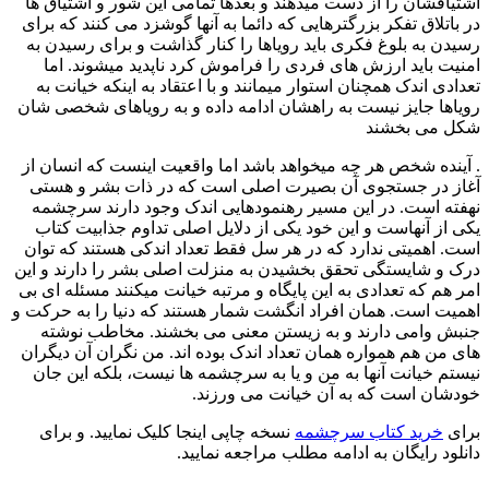
اشتیاقشان را از دست میدهند و بعدها تمامی این شور و اشتیاق ها
در باتلاق تفکر بزرگترهایی که دائما به آنها گوشزد می کنند که برای
رسیدن به بلوغ فکری باید رویاها را کنار گذاشت و برای رسیدن به
امنیت باید ارزش های فردی را فراموش کرد ناپدید میشوند. اما
تعدادی اندک همچنان استوار میمانند و با اعتقاد به اینکه خیانت به
رویاها جایز نیست به راهشان ادامه داده و به رویاهای شخصی شان
شکل می بخشند
. آینده شخص هر چه میخواهد باشد اما واقعیت اینست که انسان از
آغاز در جستجوی آن بصیرت اصلی است که در ذات بشر و هستی
نهفته است. در این مسیر رهنمودهایی اندک وجود دارند سرچشمه
یکی از آنهاست و این خود یکی از دلایل اصلی تداوم جذابیت کتاب
است. اهمیتی ندارد که در هر سل فقط تعداد اندکی هستند که توان
درک و شایستگی تحقق بخشیدن به منزلت اصلی بشر را دارند و این
امر هم که تعدادی به این پایگاه و مرتبه خیانت میکنند مسئله ای بی
اهمیت است. همان افراد انگشت شمار هستند که دنیا را به حرکت و
جنبش وامی دارند و به زیستن معنی می بخشند. مخاطب نوشته
های من هم همواره همان تعداد اندک بوده اند. من نگران آن دیگران
نیستم خیانت آنها به من و یا به سرچشمه ها نیست، بلکه این جان
خودشان است که به آن خیانت می ورزند.
برای
خرید کتاب سرچشمه
نسخه چاپی اینجا کلیک نمایید. و برای
دانلود رایگان به ادامه مطلب مراجعه نمایید.