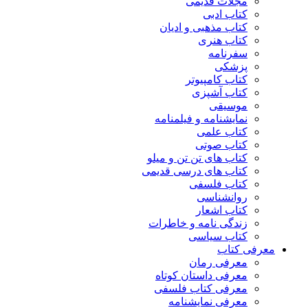
مجلات قدیمی
کتاب ادبی
کتاب مذهبی و ادیان
کتاب هنری
سفرنامه
پزشکی
کتاب کامپیوتر
کتاب آشپزی
موسیقی
نمایشنامه و فیلمنامه
کتاب علمی
کتاب صوتی
کتاب های تن تن و میلو
کتاب های درسی قدیمی
کتاب فلسفی
روانشناسی
کتاب اشعار
زندگی نامه و خاطرات
کتاب سیاسی
معرفی کتاب
معرفی رمان
معرفی داستان کوتاه
معرفی کتاب فلسفی
معرفی نمایشنامه