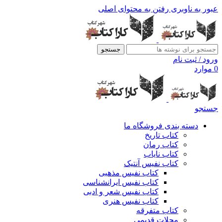
عبور به ناوبری
رفتن به محتوای اصلی
جستجو
ورود / ثبت نام
0
موارد
جستجو
دسته بندی فروشگاه ما
کتاب تاریخ
کتاب رمان
کتاب نایاب
کتاب نفیس آنتیک
کتاب نفیس مذهبی
کتاب نفیس ایرانشناسی
کتاب نفیس شعر و ادبی
کتاب نفیس هنری
کتاب متفرقه
مجلات قدیمی