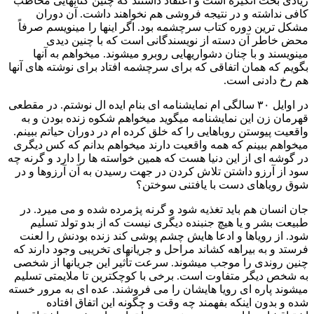
زیادی بحث انگیزه است و اعتقاد داشتند که چنین کتابهایی مخاطب
کافی نداشته و در نتیجه فروشی هم نخواهند داشت. آن دوران
مشکل ترین دوره کتاب سرچشمه بود. اگر اینها را مینویسم صرفاً
محض خاطر آن دسته از نویسندگانی است که با چنین دیدی
مینویسند و با چنان دشواریهایی روبرو میشوند. میخواهم به آنها
بگویم که همان اتفاقی که برای سرچشمه افتاد برای نوشته های آنها
هم رخ دادنی است.
در اوایل ۳۰ سالگی ام نمایشنامه ای بنام ایده ال نوشتم. در مقطعی
قهرمان زن این نمایشنامه میگوید میخواهم شکوه زنده بودن و به
واقعیت پیوستن روباهایی را که خلق کرده ام در دوران حیاتم ببینم.
میخواهم ببینم که همه واقعیت دارند میخواهم بدانم که کس دیگری
در گوشه ای از این دنیا هست که همین خواسته ها را دارد و گرنه چه
سود از آرزو داشتن تلاش کردن در جهت رسیدن به آن آرزوها و در
شوق رویاهای دست با یافتنی سوختن؟
جان انسان هم باید تغذیه شود و گرنه پژمرده شده و می میرد. در
طبیعت بشر و یا هیچ جنبنده دیگری نیست که از بدو تولد تسلیم
شود. از رویاها و ادعا هایش چشم پوشی کند زنده بودنش را لعنت
فرستد و به بیراهه کشاند مراحل و جریانهای تخریبی وجود دارند که
چنین روندی را موجب میشوند. سرعت تأثیر این جریانها از شخصی
به شخص دیگر متفاوت است. برخی با کوچکترین تا ملایمتی تسلیم
میشوند پاره ای رویا هایشان را می فروشند. عده ای به مرور خسته
شده و بدون اینکه بفهمند چه وقت و چگونه این اتفاق افتاده