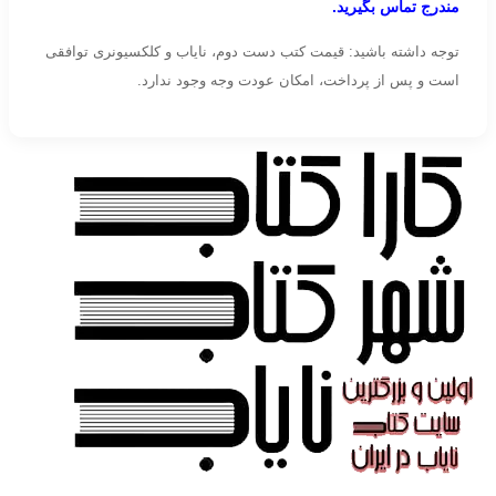
مندرج تماس بگیرید.
توجه داشته باشید: قیمت کتب دست دوم، نایاب و کلکسیونری توافقی
است و پس از پرداخت، امکان عودت وجه وجود ندارد.