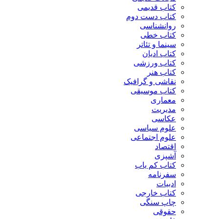
کتاب قدیمی
کتاب دست دوم
روانشناسی
کتاب خطی
سینما و تئاتر
کتاب ادیان
کتاب ورزشی
کتاب هنر
نقاشی و گرافیک
کتاب موسیقی
معماری
مدیریت
عکاسی
علوم سیاسی
علوم اجتماعی
اقتصاد
آشپزی
کتاب کم یاب
سفرنامه
ادبیات
کتاب خارجی
چاپ سنگی
حقوقی