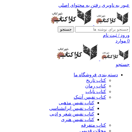
عبور به ناوبری
رفتن به محتوای اصلی
جستجو
ورود / ثبت نام
0
موارد
جستجو
دسته بندی فروشگاه ما
کتاب تاریخ
کتاب رمان
کتاب نایاب
کتاب نفیس آنتیک
کتاب نفیس مذهبی
کتاب نفیس ایرانشناسی
کتاب نفیس شعر و ادبی
کتاب نفیس هنری
کتاب متفرقه
مجلات قدیمی