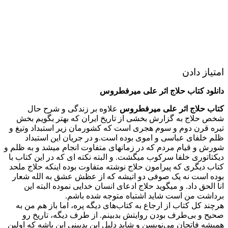
امتیاز دادن
دانلود کتاب حلاج اثر علی میرفطروس
کتاب حلاج اثر علی میرفطروس
علاوه بر زندگی و شرح حال
شخص حلاج به گزارش بخشی از تاریخ ایران که بهتر بگویم بخش
تیره قرن دوم و سوم هجری است که کشورمان زیر استبداد وتیغ و
ظلم خلفای عباسی و اموی بوده است.و در جریان این استبداد
شورش و قیام مردم که در زمانهای متفاوت انجام میشد و به ظلم و
دیکتاتوری خلفا سرکوب میگشت. و البته نکته ای که در این کتاب با
کتاب دیگری که پیرامون حلاج نوشته متفاوت بوده اینکه حلاج ملحد
بوده است نه یک صوفی دو اتیشه که از عظش عشق به الله شعار
انا الحق داد. و میگوید حلاج ادعای انسان خدایی نموده البته این
برداشت من است شاید اشتباه متوجه شده باشم.
هرچند کل کتاب از ارجاع به کتاب‌های دیگه پره، اما باز هم من به
صحیح و بی‌طرف بودن روایتش بدبینم. از طرف دیگه، تاریخ رو
همیشه فاتحان می‌نویسن و شاید دلیل این بدبینی این باشه که اولین