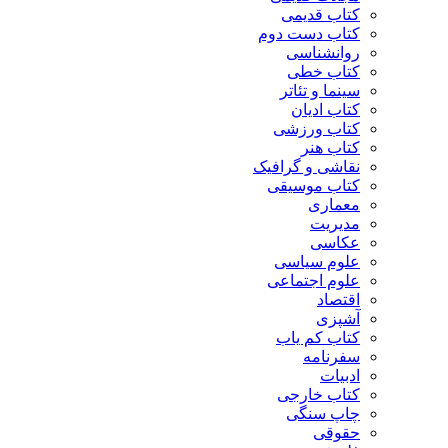
کتاب قدیمی
کتاب دست دوم
روانشناسی
کتاب خطی
سینما و تئاتر
کتاب ادیان
کتاب ورزشی
کتاب هنر
نقاشی و گرافیک
کتاب موسیقی
معماری
مدیریت
عکاسی
علوم سیاسی
علوم اجتماعی
اقتصاد
آشپزی
کتاب کم یاب
سفرنامه
ادبیات
کتاب خارجی
چاپ سنگی
حقوقی