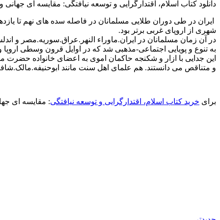
دانلود کتاب اسلام، اقتدارگرایی و توسعه نیافتگی: مقایسه ای جهانی 
ایران در طی دوران طلایی مسلمانان در فاصله سده های نهم تا یازد
شهری از اروپای غربی برتر بود.
در آن زمان مسلمانان در ایران.ماوراء النهر.عراق.سوریه.مصر و ا
به تنوع و پویایی اجتماعی-مذهبی شد که در اوایل قرون وسطی اروپا و
این جدایی با ازار و شکنجه حاکمان اموی به اعضای خانواده حضرت مح
و متناقص می دانستند. هم علمای اهل سنت مانند ابوحنیفه.مالک.شافع
برای
خرید کتاب اسلام، اقتدارگرایی و توسعه نیافتگی
: مقایسه ای جهان
جدیدتر