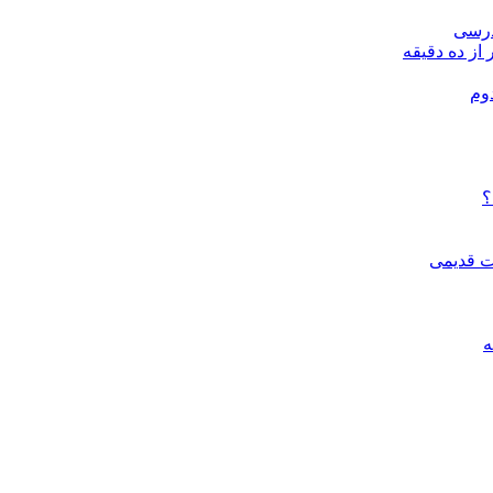
درسی
 از ده دقیقه
وم
؟
ات قدیمی
ه