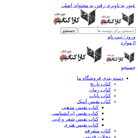
عبور به ناوبری
رفتن به محتوای اصلی
جستجو
ورود / ثبت نام
0
موارد
جستجو
دسته بندی فروشگاه ما
کتاب تاریخ
کتاب رمان
کتاب نایاب
کتاب نفیس آنتیک
کتاب نفیس مذهبی
کتاب نفیس ایرانشناسی
کتاب نفیس شعر و ادبی
کتاب نفیس هنری
کتاب متفرقه
مجلات قدیمی