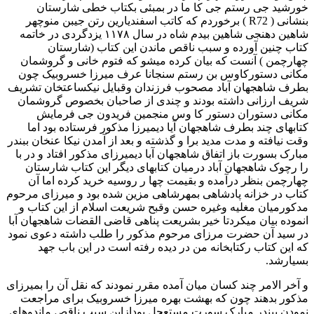
خورشید جی رستم جی کا ما در بمبئی بکتاب خطی شارستان
بنشانی ( R72 ) برخوردم که کاتب اسفندیارین رتن جیبن منوچهر
شاهین دهنجی شاهین بیدم شاه در سال ۱۱۷۸ یزدگردی در خاتمه
کتاب چنین آورده و سبب ناقص ماندن این کتاب (شارستان
چهارچمن ) آنست که بیان کرده میشو که فتوم خانی و گروشمان
مکانی دستورکاوس بن رستم سنجانا عرف میرزا خسروبیک چون
بطرف شاهجهان آباد مصحوب فرزندان وقبایل نیکساعتخان تشریف
شریف ارزانی داشته بودند و چندی از صاحبان بخصوص گروشمان
مکانی دستوران دستور کا وس منجمین فریدون جی فرمایش
کتابهای چند بطرف شاهجهان آیا دیمیرزا مذکور فرستاده بود اما
وقت نیافته و مدت مدید برا و گذشته و بعد از آمدن نیکا عنخان ببندر
مبارک بسورت باز اتفاق شاهجهان آبا دیمیرزای مذکور افتاد و در با
را رچوک شاهجهان آباد درمیان کتابهای دیگر این کتاب شارستان
چهارچمن بنظر درآمده و بقیمت چها ر روسیه خرید کرده اما آن
کتاب در خزانه پادشاهی بمهرشاهی مزین شده بود و میرزای مرحوم
مدکورمیان مغليه وغيره حسن وقبح شریعت اسلام از این کتاب و
انموده بیان میکردتا خیر بشریعت پناهی قاضی القضات شاهجهان آبا
در سید آن حضرت مرزای مرحوم مذکور را طلب داشته دعوی نمود
که این کتاب رکتابخانه من در دیده رفته است در این باب جهد
بسیارشد.
و آخر الامر چند کسان میان آمده مقرر نمودند که نقل آن را بمیرزای
مذکور بدهند چون که بهشت بهره میرزا خسروبیک برای مراجعت
نمودن ببندر مبارک سورت مستعجل بودازاین سبب ناقص ماندوهای