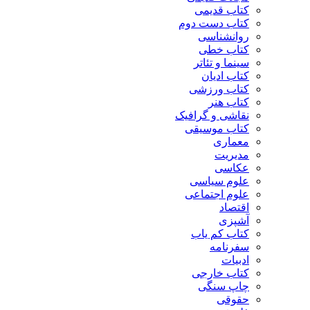
کتاب قدیمی
کتاب دست دوم
روانشناسی
کتاب خطی
سینما و تئاتر
کتاب ادیان
کتاب ورزشی
کتاب هنر
نقاشی و گرافیک
کتاب موسیقی
معماری
مدیریت
عکاسی
علوم سیاسی
علوم اجتماعی
اقتصاد
آشپزی
کتاب کم یاب
سفرنامه
ادبیات
کتاب خارجی
چاپ سنگی
حقوقی