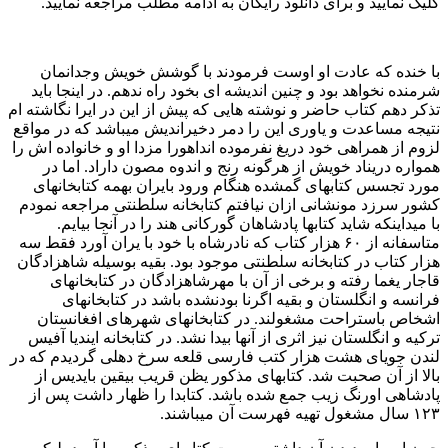
کلیک نمایید و برای دانلود رایگان به ادامه مطلب مراجعه نمایید.
با خنده که عادت او اوست فرمودند با گوشش خویش وجدانمان
شرمنده نخواهد بود و چنین اندیشه ای بخود راه ندهم. در اینجا باید
تذکر دهم کتاب حاضر و نوشته هایی که پیش از این در ایرا نگاشته ام
نتیجه مساعدت و یاوری این را دمر دخیراندیش میباشد که در مواقع
لزوم از همراهی خود دریغ نفرموده انداهورا مزدا او و خانواده اش را
همواره دریناد خویش از هرگونه رنج و اندوه مصون داراد. اما در
مورد تجسس کتابهای گمشده هنگام ورود بایران بهمه کتابخانهای
کشور سرزد مونشانی ازان نیافتم کتابخانه سلطنتی مراجعه نمودم
با میداینکه شاید کتابها پادشاهان گورکانی هند را در آنجا بیایم.
متاسفانه از ۶۰ هزار کتاب که نادرشاه با خود با یران آورد فقط سه
هزار کتاب در کتابخانه سلطنتی موجود بود. بقیه بوسیله شاهزادگان
قاجار یغما رفته و برخی از آن با مهرشاهزادگان در کتابخانهای
فرانسه و انگلستان و بقیه اگرنا بودنشده باشد در کتابخانهای
اشخاص باستراحت مشغولند. در کتابخانهای شهرهای افغانستان
ترکیه و انگلستان نیز اثری از آنها بیدا نشد. در کتابخانه ایندیا آفیس
لندن جویای هشت هزار کتب فارسی قلعه سرخ دهلی گردیدم که در
بالا از آن صحبت شد. کتابهای مذکور یظن قریب بیقین بایدیس از
پادشاهی اورنگ زیب جمع شده باشد. کتابدا را ظهار داشت پس از
۱۲۳ سال مشغول تهیه فهرست آن میباشند.