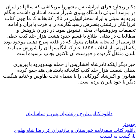
دکتر ریچارد فرای ایرانشناس مشهورا مریکاشی که سالها در ایران
در موسد آسیائی دانشگاه پهلوی شیراز سمت استادی داشت، هنگام
ورود به بمبئی و ایراد سخنرانیهایی در تالار کتابخانه کا ما چون کتاب
فرزانگان زرتشتی بنظرش رسیدنگارنده را با فرت با یران و ادامه
تحقیقات ویژوهشهای محلی تشویق نمود. در دوران پژوهش و
مطالعات در دهلی اطلاع یا قسم حدود هشت هزار جلد کتب خطی
فارسی از کتابخانه شاهان مغول که در قلعه سرخ دهلی موجود بوده
یکسال پس از انقلاب ۱۸۵۷ عند که انگلیسها آن را شورش مینامند
بلندن منتقل گردیده و فهرست آن تاکنون بچاپ نرسیده است.
خبر دیگر اینکه نادرشاه افشاریس از حمله بهندوورود با پیروزی
بدهلی شصت هزار جلد کتب کتابخانه پادشاهی هند جمع کرده
همایون و اکبرشاه گورکانی را با نضمام تخت طاوس و غنایم هنگفت
دیگر با خود بایران برده است.
دانلود کتاب تاریخ زرتشتیان پس از ساسانیان
جدیدتر
دانلود کتاب سفرنامه خوزستان و مازندران اثر رضا شاه پهلوی
بازگشت به لیست