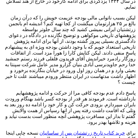
در سال ۱۳۳۴ یزدگردی برای ادامه کارخود در خارج از هند تسلاش
نمایم.
لیکن بسبب ناتوانی مالی بودجه عزیمت خویش را که درآن زمان
بالغ بر ۲۵ هزارتومان میگشت از کجا تهیه کنم؟ اندیشه ام بانجمن
زرتشتیان ایرانی بمیشی کشید که چند سال جلوتر بواسطه
پژوهشهای تاریخی موکواهی و توضیح نگارنده در دادگاه در دعوای
دادگستری بسیلی پیروز گشته بودند، از آنها برای ادامه پژوهش
تاریخی استعداد جویم که با وجود داشتن بودجه ویژه ای به پیشنهادم
پاسخ منفی دادند. لیکن کتایش کارا زا هورا مزد است. از اتفاقات
روزگار رادمرد خیراندیش آقای فریدون فلفلی فرزند رستم جمشید
خدا رحم جاویدنرسی آبادی بنیان گزارو مدیر عامل شرکت سپنتا به
بعبثی وارد و در همان روز اول ورود در خیابان بنگارنده برخورد و
اظهار داشت مدتهاست در ایران منتظر ورودم میباشند علت تا خیر
چیست ؟
پاسخ دادم عدم بودجه کافی مرا از حرکت و ادامه پژوهشهایم
بازداشته است. فرمودند هر قدر از بودجه کسر باشد بهنگام ورودت
بایران میپردازم. بزودی حرکت کن و کار خود را ادامه ده روز بعد به
وتلی که اقامت داشت رفته پس از انها رسپاس از همت والایش
گفتم تا بدار این مسافرت پژوهشی آنچه منظور است بدست نیابد و
هزینه و تلاشها بهدر برود.
برای
خرید کتاب تاریخ زرتشتیان پس از ساسانیان
نسخه چاپی اینجا