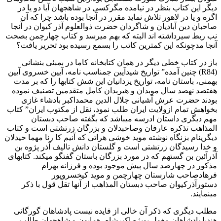
دیگر این کتاب بنظر در نیامده مگرکسی در شاهجهان آیا دو یا در
اگره و یا در لاهور تلاش نماید مقرر در آنجا بوده باشد چرا که آن
صاحبان دین آبادیان و شاگردان حضرت ذوالعلوم آذر کیوان در آنجا
نب ربط سیرداشته اند البته که بهم میرسد و کتاب چهارچمن بصحت
آنجا مدچونکه این کمترین کاتب را بسمع رسیده بود تحریر یافت؟
باز در کتاب خطی دیگر در همان کتابخانه کاما در بمبئی بنشانی
(R84) چنین آمده” تواریخ شیدآیین جمناسب نامه، آیین خسروی آیین
بهمنی، باستان نامه، تواریخ یزدانیان این شش کتابها را که بر مدت
هفتصد نهصد سال موبدان و هیربدان کامل متقدمین تصنیف نموده
بودند حضرت عرش آشیانی جلال الدین محمداکبر بادشاء غازی
بخواهش تمام ازولایت ایران طلب نمود، نقل از مکتوب ایران” کتاب
مهم دیگری داستان ادرسه میباشد که بگفته صاحب دبستان
المذاهب تذكره عارفان وصاحبدلان و بزرگان زرتشتی است و کتاب
دیگرینام بزنگاه نوشته موید خوشی هراتی که آنیم کا رنا مهما حیدلان
و خدا رسیدگان زرتشتی است و گلستان دانش تالیف آذر پژوه بن
آذرآئین بن گستهم که در مورد بزرگان باستان گفتگو میکند. کتابهای
مذکور در چهارصد سال پیش موجود بوده و فرزانه بهرام
فرهادصاحب شارستان چهارچمن و موید کیخسروپور
دستورآذرکیوان صاحب دبستان المذاهب از آنها تقل قول با ذکر
مینمایند.
مطلب دیگری که ذکر آن خالی از فایده نیست پادشاهان گورگانی
هندیا پادشاهان مغول بویژه اکبرشاه، همایون و شاهجهان طالب