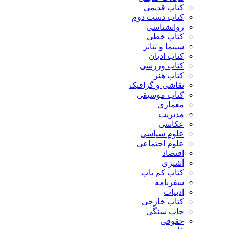
کتاب قدیمی
کتاب دست دوم
روانشناسی
کتاب خطی
سینما و تئاتر
کتاب ادیان
کتاب ورزشی
کتاب هنر
نقاشی و گرافیک
کتاب موسیقی
معماری
مدیریت
عکاسی
علوم سیاسی
علوم اجتماعی
اقتصاد
آشپزی
کتاب کم یاب
سفرنامه
ادبیات
کتاب خارجی
چاپ سنگی
حقوقی