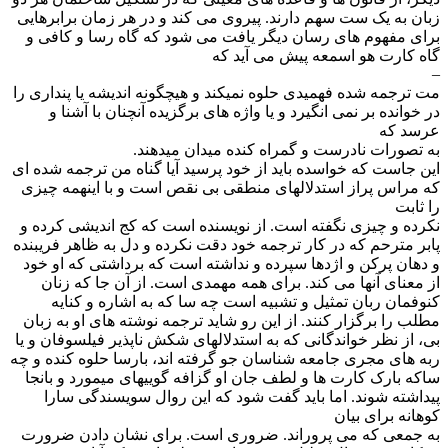
زبان به یک ست سهم دارند. پیروی می کند و در هر زمان برابرهایی
برای مفهوم های رسان دیگر یافت می شود که گاه رسا و کافی و
گاه کارت هو اسمعه پیش می آید که
–
مت ترجمه شده فهمیدی حلوه نمیکند و هیچگونه اندیشه یا پنداری را
در خوانده بر نمی انگیرد و یا واژه های برگزیده آنچنان با آشنا و
عرسد که
به تصورات نادرست و گمراه کنده میدان میدهند.
این جاست که خواسده باید از خود پرسید آیا گناه من ترجمه شده ای
که مراس پراز استدلالهای منطقی بی نقص است و با اینهمه چیزی
را ثابت
نکرده و چیزی نگفته است. از نویسنده است که کج اندیشی کرده و
پابر مترحم که در کار ترجمه خود دقت نکرده و دل به ظاهر فریبنده
و دهان پرکن و اژدها سپرده و نداشته است که برداشتی که او خود
از معنای آنها می کند. برای همه مهمدی است. از آن جا که زنان
کنوفمان ربان تمثیل و تشبیه است چه سا که به اشاره و کنایه
مطلب را برگزار کنند. از این رو شاید ترجمه نوشته های او به زبان
بی، از نظر خواندگانی که به استدلالهای شکش ناپذیر فیلسوفان و یا
ربه های مجری جامعه شناسان جو گرفته اند، بارسا حلوه کنده و چه
ساکه بارک کارت ها و لطف جان او گزافه گوییهای میمورد و بانجا
پیداشته شوند. اما باید گفت شود که این روال سویسندگی سارا
کوهانه برای بیان
به جمعی که می پروراند. ضروری است. برای نشان دادن ضرورت