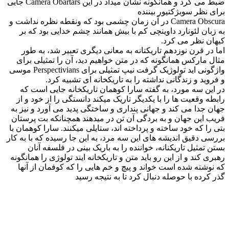
ضبط می کرد و همانگونه نشان میداد در این Camera Obartars جایی
برای نظر سوبژکتیور بیننده
Camera Obscura در آن زمان چشمی بود که ونقطه نظره نداشت و
به زبان لئونارد داوینچی کم با بیش همانند چشم خدایی بود که بر
کیهان نظر می کرد.
اما در قرن نوزدهم تاریکتانه به معانی دیگری تعبیر شد، به طور
مثال مارکس همانگونه که در متن خواهیم دید، آن را تمثیلی برای
واژگونی اید تولوژیک گرفت نیپ تمثیلی برای Perspectivians موسی
و فروید و زندگانی نداشته را به تاریکخانه ای تشبیه کرد.
در این سه مورد، به گفته سارا کوهمان تاریکخانه جایی است که
رابطه وقعیت ها را با یکدیگر تاریک میکند دانستگی را از خود و از
جهان جدا می کند و جهانی پنداری و ساختگی پدید می آورد و نیز به
فریب این جهان و به بردگی آن تن در میدهند همچنانکه بت پرستان
بتی را که خود ساخته و پرداخته اند، ستایلی میکنند. سارا کوهمان با
بررسی دقیق اندیشه های این سه مرد، به این جا رسیده که با به کار
بستن تمثیل تاریکنانه، خواننده را به باریک بینی در فلسفه آنان
رهبری کند و از این رو باید متن و تاریکخانه ایند تولوژی را همانگونه
که نوشته شده است خواند و پیچ و خم هایی را که کوفمان از آنها
گذر کرده با حوصله دنبال کرد تا به نتیجه رسید