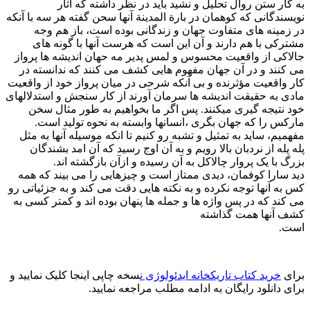
به کار ستن روال تحلیل و نشید باید در نظر داشته که آثار
نویسندگانی که کوهمان در بارة المدينة آنها سحن گفته هر سه با آنکه
در زمینه های متفاوت جهان و زندگانی بوده است، باز هم وجه
مشترکی با هم دارند و آن این است که هرست آنها با گونه های
جالاکی از واقعیت محسوس و لمس پدیر مه حهان اندیشه ها پرواز
می کنند و در آن جهان مفهوم هایی کشف می کنند که ندانسته در
کار واقعیت مؤثرنده و بی آنکه شرحی در میان پرواز خود از واقعیت
مادی به حقیقت اندیشه ها سرمان آورند از کار سنجش و استدلالهای
خود نتیجه گیری میکنند. پس اگر ما بخواهیم به طور مثال سخن
مارکس را که جهان بگری ،انسانها وابسته به نحوه تولید است.
مفهمیم، ساید به تمثیل و تشبه رو کنیم تا انکه موسیله آنها به مثل
پله پله از نردبان بالا رویم و به آن اوج رسید که آن امد بشندگان
بزرگ با یک پروار چالاکل به آن رسیده و ازآن بازگشته اند.
دید سارا کوفمان، دیدی ممتاز است و چیزهایی را می بیند که همه
کس به آنها توجه نکرده و به نکته هایی دقت می کند و به جزئیاتی رو
می کند که در پس واژه ها و جمله ها پنهان بوده اند و کمتر کسی به
کشف آنها همت گذاشته
است.
برای
خرید کتاب تاریکخانه ایدئولوژی ن
سخه چاپی اینجا کلیک نمایید و
برای دانلود رایگان به ادامه مطلب مراجعه نمایید.