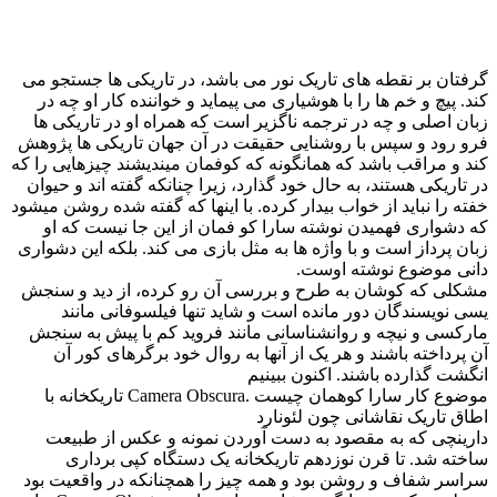
گرفتان بر نقطه های تاریک نور می باشد، در تاریکی ها جستجو می
کند. پیچ و خم ها را با هوشیاری می پیماید و خواننده کار او چه در
زبان اصلی و چه در ترجمه ناگزیر است که همراه او در تاریکی ها
فرو رود و سپس با روشنایی حقیقت در آن جهان تاریکی ها پژوهش
کند و مراقب باشد که همانگونه که کوفمان میندیشند چیزهایی را که
در تاریکی هستند، به حال خود گذارد، زیرا چنانکه گفته اند و حیوان
خفته را نباید از خواب بیدار کرده. با اینها که گفته شده روشن میشود
که دشواری فهمیدن نوشته سارا کو فمان از این جا نیست که او
زبان پرداز است و با واژه ها به مثل بازی می کند. بلکه این دشواری
دانی موضوع نوشته اوست.
مشکلی که کوشان به طرح و بررسی آن رو کرده، از دید و سنجش
یسی نویسندگان دور مانده است و شاید تنها فیلسوفانی مانند
مارکسی و نیچه و روانشناسانی مانند فروید کم با پیش به سنجش
آن پرداخته باشند و هر یک از آنها به روال خود برگرهای کور آن
انگشت گذارده باشند. اکنون ببینیم
موضوع کار سارا کوهمان چیست .Camera Obscura تاریکخانه با
اطاق تاریک نقاشانی چون لئونارد
دارینچی که به مقصود به دست آوردن نمونه و عکس از طبیعت
ساخته شد. تا قرن نوزدهم تاریکخانه یک دستگاه کپی برداری
سراسر شفاف و روشن بود و همه چیز را همچنانکه در واقعیت بود