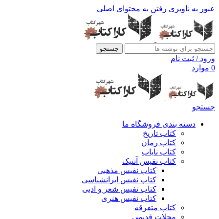
عبور به ناوبری
رفتن به محتوای اصلی
جستجو
ورود / ثبت نام
0
موارد
جستجو
دسته بندی فروشگاه ما
کتاب تاریخ
کتاب رمان
کتاب نایاب
کتاب نفیس آنتیک
کتاب نفیس مذهبی
کتاب نفیس ایرانشناسی
کتاب نفیس شعر و ادبی
کتاب نفیس هنری
کتاب متفرقه
مجلات قدیمی