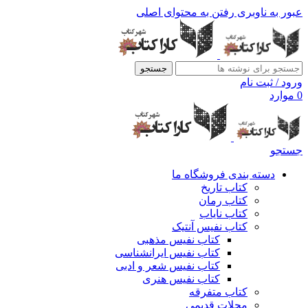
عبور به ناوبری
رفتن به محتوای اصلی
جستجو
ورود / ثبت نام
0
موارد
جستجو
دسته بندی فروشگاه ما
کتاب تاریخ
کتاب رمان
کتاب نایاب
کتاب نفیس آنتیک
کتاب نفیس مذهبی
کتاب نفیس ایرانشناسی
کتاب نفیس شعر و ادبی
کتاب نفیس هنری
کتاب متفرقه
مجلات قدیمی