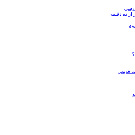
درسی
 از ده دقیقه
وم
؟
ات قدیمی
ه