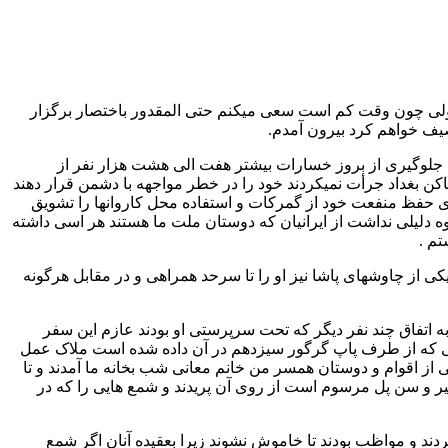
سانم ولی چون وقت کم است سعی میکنم حتی المقدور باختصار برگزار
رای جلوگیری از بروز خسارات بیشتر هفت الی هشت هزار نفر از
کن بغداد جرأت نمیکردند خود را در خطر مواجهه با دشمن قرار دهند
رای حفظ منفعت خود از گمرکات و استفاده محل کاروانها را تشویق
وه دلیلی نداشت از ایرانیان که دوستان ملت ما هستند هر اسی داشته
تم .
ه یکی از چاوشهای پاشا نیز او را تا سرحد همراهی و در مقابل هرگونه
به اتفاق چند نفر دیگر که تحت سرپرستی او بودند عازم این سفر
به تغییراتی که از طرف پاپ گرگور سیزدهم در آن داده شده است ملاک عمل
 مسافرت قریب الوقوع ما جمعی از اقوام و دوستان همسر من خانم معانی شب بخانه ما آمدند و تا
ر و سن پل مرسوم است از روی آن پریدند و شمع هایی را که در
دند و مواظب بودند تا خاموش نشوند زیرا بعقیده آنان اگر شمع