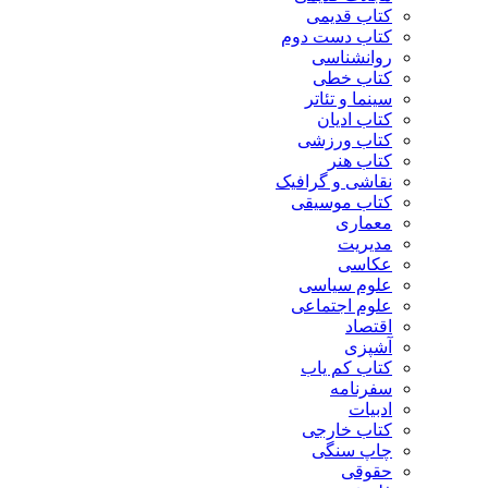
کتاب قدیمی
کتاب دست دوم
روانشناسی
کتاب خطی
سینما و تئاتر
کتاب ادیان
کتاب ورزشی
کتاب هنر
نقاشی و گرافیک
کتاب موسیقی
معماری
مدیریت
عکاسی
علوم سیاسی
علوم اجتماعی
اقتصاد
آشپزی
کتاب کم یاب
سفرنامه
ادبیات
کتاب خارجی
چاپ سنگی
حقوقی