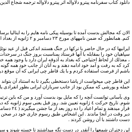
دانلود کتاب سفرنامه پیترو دلاواله اثر پیترو دلاواله ترجمه شجاع الدین
الان که مجالش بدست آمده تا بوسیله پیکی نامه هایم را به ایتالیا ب
کنم. همانطور که ضمن نامههای مورخ ۲۳ دسامبر و ۲ ژانویه از بغداد اطلاع دادم روز چهارم سالجاری (۱۹۱۷) از آن شهر بطریقی که بعداً توصیف خواهم کرد بیرون آمدم.
ایرانیها که در حال حاضر با تركها در جنگ هستند اندکی قبل از عید ن
سپاهیان خود را بمقابله با آنها فرستاد بمناسبت بروز جنگ در سرحد
، معذلك از لحاظ احتیاجی که بغداد به آذوقه ایران دارد با وجود همه
کرد که به رفت و آمد خود ادامه دهند و به آنان از جانب خود همه گو
باشم از فرصت استفاده کردم و با يك قاطر چی ایرانی که آن موقع در 
این قاطر چی میخواست از پاشا دستخطی بگیرد تا به استناد آن بتواند با 
حمله و یورشی که ممکن بود از جانب سربازان ایرانی بطور انفرادی 
وی بآسانی توانست آنچه را که مایل بود بدست آورد و من که باین ترتی
شوم. تاریخ حرکت ٤ ژانویه تعیین شد. روز قبل یعنی س
قرار میده
دیر وقت در آنجا ماندند . این اشخاص طبق رسوم جاری خود در صحن خ
دست داشتند با آن روشن کردند .
این دختران شمعها را آنقدر در دست نگه میداشتند تا خسته شوند و سپس