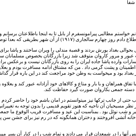
 شفا
رسانم خواستم مطالبی پیرامونسفرم از بابل تا به اینجا باطلاعتان بر
وئل بحوالی بغداد یورش بردند و قصبة مندلی را ویران ساختند و پاشا ب
ات عبور و مرور کاروان متوقف شد زیرا بازرگانان بخصوص مسلمانان سا
 خسارات وارده پاشا جاده ایران را به روی بازرگانان نیست و برعکس ب
نه اطمینان و پشت گرمی داد . من که مشتاق ادامه مسافرت بودم و بعلا
بغداد بود و میخواست به وطن خود مراجعت کند در این باره قرار گذاش
تفاق همراهان و با بار و متاع و کالاهای خود آزادانه عبور کند و بعلاو
یا دسته جمعی بكاروان صورت گیرد حفاظت کند.
ب حتی از جانب تركها نیز میتوانستم در امان باشم خود را حاضر کردم 
وم ژانویه که در نظر مسیحیان آن ناحیه که هنوز تقویم قدیمی را بدون توجه 
ند و تمام اعیاد را ده روز بعد از ما جشن میگیرند ( ٢٤ دسامبر و شب نوئل بود . بمناسبت این عید و
انه آتشی افروختند و دختران همانگونه که در رم نیز برای جشن سن پی
 آنها را در شمعدان قرار می دادند و تمام شب را در کنار آن بسر میبر