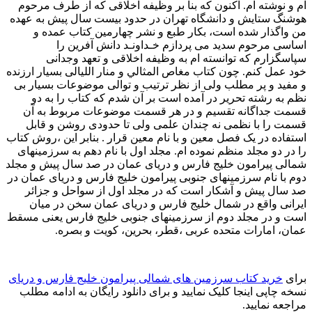
ام و نوشته ام. اکنون که بنا بر وظیفه اخلاقی که از طرف مرحوم
هوشنگ ستایش و دانشگاه تهران در حدود بیست سال پیش به عهده
من واگذار شده است، بکار طبع و نشر چهارمین کتاب عمده و
اساسی مرحوم سدید می پردازم خـداونـد دانش آفرین را
سپاسگزارم که توانسته ام به وظیفه اخلاقی و تعهد وجدانی
خود عمل کنم. چون کتاب مغاص المثالي و منار الليالی بسیار ارزنده
و مفید و پر مطلب ولی از نظر ترتیب و توالی موضوعات بسیار بی
نظم به رشته تحریر در آمده است بر آن شدم که کتاب را به دو
قسمت جداگانه تقسیم و در هر قسمت موضوعات مربوط به آن
قسمت را با نظمی نه چندان علمی ولی تا حدودی روشن و قابل
استفاده در یک فصل معین و با نام معین قرار . بنابر این ،روش کتاب
را در دو مجلد منظم نموده ام. مجلد اول با نام دهم به سرزمینهای
شمالی پیرامون خلیج فارس و دریای عمان در صد سال پیش و مجلد
دوم با نام سرزمینهای جنوبی پیرامون خلیج فارس و دریای عمان در
صد سال پیش و آشکار است که در مجلد اول از سواحل و جزائر
ایرانی واقع در شمال خلیج فارس و دریای عمان سخن در میان
است و در مجلد دوم از سرزمینهای جنوبی خلیج فارس یعنی مسقط
عمان، امارات متحده عربی ،قطر، بحرین، کویت و بصره.
برای
خرید کتاب سرزمین های شمالی پیرامون خلیج فارس و دریای
نسخه چاپی اینجا کلیک نمایید و برای دانلود رایگان به ادامه مطلب
مراجعه نمایید.