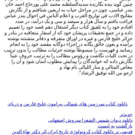
چنین گوید بنده نگارنده سدیدالسلطنه محمد علی پورحاج احمد خان
بندر عباسی، چون در مراحل حیات به اربعین شتافتم و از نگارش
مفاتيح الادب في تواريخ العرب و اعلام الناس في احوال بندر عباس
فراغت یافتم و سال هزار و سیصد و سی و یک درآمد، در صدد
افتادم خود را به تلفیق کتاب دیگر اشتغال دهم قصد خود را تعمیم
داده و در جمع تحقیقات پریشان خود که از اسفار متعاقبه در بنادر و
جزائر خلیج فارس و غیره در اوراق متفرقه و دفاتر متشتته نوشته
برآمده و بعون خالق یگانه در اجزاء دوگانه مقصد خود را به انجام
رسانید و فهرست را مبسوطاً نوشته جزئیات مطالب را بدون ترتیب
در تحت کلیات نگاشت و رؤوس مطالب را به ترتیب حروف عیناً
نگارش داده که خوانندگان را پیدایش مطلوب آسان شود و آن را
مغاص المثالي و منار الليالی نام نهاد و
ارجو من الله توفيق الرشاد”.
دانلود کتاب سرزمین های شمالی پیرامون خلیج فارس و دریای
جدیدتر
دانلود دیوان شمس الشعرا سروش اصفهانی
بازگشت به لیست
قدیمی تر
دانلود کتاب کرونولوژی تاریخ ایران اثر دکتر بهاء الدین