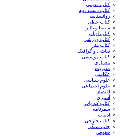
کتاب قدیمی
کتاب دست دوم
روانشناسی
کتاب خطی
سینما و تئاتر
کتاب ادیان
کتاب ورزشی
کتاب هنر
نقاشی و گرافیک
کتاب موسیقی
معماری
مدیریت
عکاسی
علوم سیاسی
علوم اجتماعی
اقتصاد
آشپزی
کتاب کم یاب
سفرنامه
ادبیات
کتاب خارجی
چاپ سنگی
حقوقی