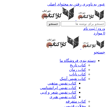
عبور به ناوبری
رفتن به محتوای اصلی
جستجو
ورود / ثبت نام
0
موارد
جستجو
دسته بندی فروشگاه ما
کتاب تاریخ
کتاب رمان
کتاب نایاب
کتاب نفیس آنتیک
کتاب نفیس مذهبی
کتاب نفیس ایرانشناسی
کتاب نفیس شعر و ادبی
کتاب نفیس هنری
کتاب متفرقه
مجلات قدیمی