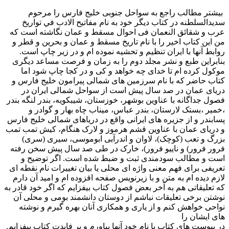
بیشتر مطالب راجع به سواحل جنوبی خلیج فارس را مرحوم
سدیدالسلطنه در کتاب دیگر خود به نام مفاتيح الادب في تواريخ
عرب و شقائق النعمان فی احوال مسقط و عمان نگاشته است که
من این کتاب اخیر را با نام تاریخ مسقط و عمان و بحرین و قطر و
روابط آنها با ایران تنظیم و تحشیه نموده ام و در زیر چاپ است.
بنابراین طبع و نشر مجلد دوم را به زمان و فرصت مساعد دیگری
موکول کرده ام تا خدای چه خواهد و کی و در کجا چاپ شود اما
کتاب حاضر که با نام سرزمین های شمالی پیرامون خلیج فارس و
دریای عمان در صد سال پیش است از سواحل شمالی ایران در
فصول جداگانه با عناوین بوشهر، خوزستان، شیبکویه، بندر لنگه بندر
،خمیر ،بستک لارستان، بندر عباس، میناب چاه بهار و گوادر و
پسابندر و از جزیره های ایرانی واقع در دریاهای شمالی خلیج فارس
و دریای عمان با عناوین قشم هرموز و لارک هنگام، کیش تمب تمب
بزرگ و تعب (کوچک)، لاوان و اندرآبی ابوموسی، سیری (سری)
فرور فرور) و ناییو فرور)، خارک در طی صد سال پیش سخن رفته
است و مطالب سودمندی ثبت و ضبط شده است. اگر توضیح و
تعریفی برای فهم معنی واژه ای محلی یا بیان تغییرات نام نقطه ای
لازم دیده ام به متن و با زیرنویس صفحه افزوده ام و امید آن دارم
که تعلیقاتی هم به آخر بعض فصول کتاب بیفزایم که اگر خود قادر به
نوشتن برخی تعلیقات نباشم از دوستان دانشمند بومی و محلی آن
نواحی خواهش کنم و از یاری و همکاری آنان بهره گیرم و نوشته
های ایشان را
در پیوست های کتاب با نام خود آنها بیاورم و بر فایدت کتاب بیفزایم.