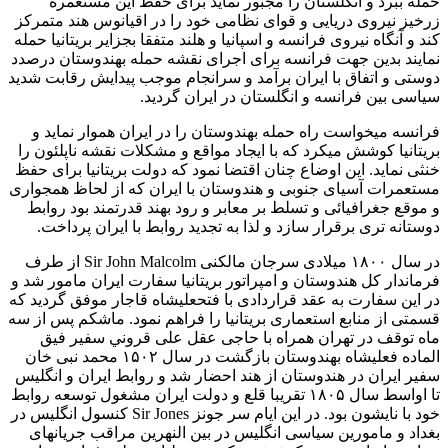
حمله ببرد و انگلستان را مجبور نماید برای حفظ این مستعمره
زرخیز نیروی دریایی و قوای نظامی خود را در اقیانوس هند متمرکز
کند و آنگاه نیروی فرانسه و اسپانیا و هلند متفقا بجزاير بريتانيا حمله
نمایند بدین جهت فرانسه برای اجرای نقشه حمله بهندوستان درصدد
دوستی و اتفاق با ایران برآمد و سرانجام موجب پیدایش رقابت شدید
سیاسی بین فرانسه و انگلستان در ایران گردید.
فرانسه میخواست راه حمله بهندوستان را در ایران هموار نماید و
بریتانیا کوشش میکرد که با ایجاد مواقع و مشکلات نقشه ناپلئون را
خنثی نماید. این اوضاع چنان اقتضا نمود که دولت بریتانیا برای حفظ
مستعمرات آسیای جنوبی و هندوستان با ایران که از لحاظ همجواری
و موقع جغرافیائی و تسلط بر معابر و رود بهند قدرتمند بود روابط
دوستانه تری برقرار سازد و لذا به تجدید روابط با ایران پرداخت.
در سال ۱۸۰۰ میلادی سرجان مالکنی Sir John Malcolm از طرف
فرماندار کل هندوستان و امپراتور بریتانیا سفارت ایران مامور شد و
در این سفارت به عقد قراردادی با فتحعلیشاه قاجار موفق گردید که
قسمتی از منابع استعماری بریتانیا را فراهم نمود. ماشکم پس از سه
ماه توقف در تهران همراه با حاجی عقل على قروني سفير فيق
الماده فعلیشاه بهندوستان بازگشت در سال ۱۵۰۲ محمد نبی خان
سفیر ایران در هندوستان از هند احضار شد و روابط ایران و انگلیس
تا اواسط سال ۱۸۰۵ تقریبا قلع و دولت ایران مشغول توسعه روابط
خود با نایشون بود. در این ایام سر جونز Sir Jones کنسول انگلیس در
بغداد و مامورین سیاسی انگلیس در بین النهرین مراقب جریانهای