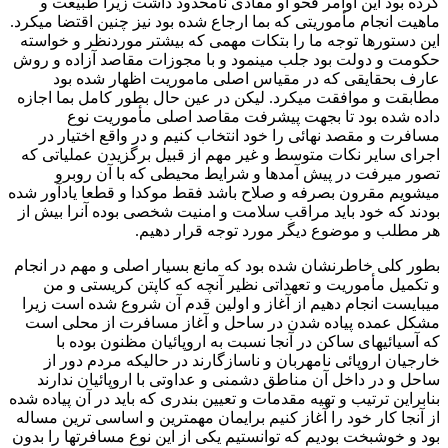
کرده بود این اوامر فحو او مفادی نامحدود داشت زیرا طبیعت و
ماهیت انجام مأموریتی که بما ارجاع شده بود نیز چنین اقتضا میکرد.
این دستورها توجه ما را بتکات مهمی که بیشتر موردنظر و خواسته
حکومت و دولت بود جلب مینمود و با مجوزات مقاصد آزاده و روش
عارف بحقایقی که در مقیاس اصلی ماموریت اظهار شده بود
مطابقت و موافقت میکرد. لیکن در عين حال بطور كامل بما اجازه
داده شده بود تا بجهت پیشرفت مقاصد اصلی مأموریت نوع
مسافرت و مقصد نهائی را خود انتخاب کنیم و در واقع اختیار در
اجرای سایر نکات متوسط و غیر مهم از قبیل برگزیدن عملیاتی که
تصور میرفت در پیش آمدها و شرایط محیطی که با آن روبرو
میشویم مقرون بصرفه و صلاح باشد فقط موكدا و قطعا یادآور شده
بودند که خود باید مراقب سلامت و امنیت شخصی بوده آنرا بیش از
هر مطلب و موضوع دیگر مورد توجه قرار دهیم.
بطور کلی خاطرنشان شده بود که مانع بسیار اصلی و مهم در انجام
و تکمیل مأموریت و تعهداتی نظیر آنچه که کاپتن کریستی و من
میبایست انجام دهیم از آغاز و اولین قدم آن شروع شده است زیرا
مشکل عمده پیاده شدن در ساحل و آغاز مسافرت از محلی است
که آسیائیهای ساکن در آنجا نسبت به اروپائیان مظنون بوده با
خارجیان اروپائی نامهربان و ناسازگارند در حالیکه مردم دور از
ساحل و در داخل آن مناطق دشمنی و عداوتی با اروپائیان ندارند
بنابراین ترتیب و تهیه مقدمات و تعیین بندری که باید در آن پیاده شده
از آنجا کار خود را آغاز کنیم برایمان مهمترین و اساسی ترین مساله
بود و خوشبخت بودیم که توانستیم یکی از این نوع مسافرتها را بدون