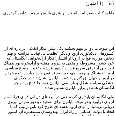
5/5 - (1 امتیاز)
دانلود کتاب سفرنامه پاتینجر اثر هنری پاتینجر ترجمه شاپور گودرزی
این فتوحات دو اثر مهم بخشید یکی نشر افکار انقلابی در پاره ای از
کشورهای دیکتاتوری اروپا و دیگر عظمت بی نهایت فرانسه و بهم
ریختن موازنه قوا در اروپا از انتشار افکار آزادیخواهی انگلستان که
خود کشور مشروطه و متکی به نیروی مقتنه و آزادیخواه بود بیمناک
نبود ولی از ترقی سریع قدرت کشور فرشه و تغییر اوضاع سیاسی
اروپا اندیشناک و بهمین جهت بر ضد ناپلئون وارد مبارزه شده خود را
در اروپا و جهان بزرگترین دشمن نایلتون نشان داد در جنگهای
خشکی سیاه متشکل و تازمنفی ناپلئون همه جا فاتح بود و جز
انگلستان همه در برابر ناپلتون تسلیم شدند.
ولی انگلستان پایداری کرده حتی در نبردهای دریانی قوای فرانسه را
از پای درآورد و در نتیجه ناپلتون برای تضعیف و دور نمودن نیروی
دریانی بریتانیا از آبهای اروپا نقشه ای طرح کرد باین ترتیب که با
اتحاد با دولت عثمانی از راه ایران بهندوستان مستعمره آن کشور