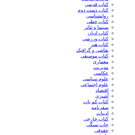
کتاب قدیمی
کتاب دست دوم
روانشناسی
کتاب خطی
سینما و تئاتر
کتاب ادیان
کتاب ورزشی
کتاب هنر
نقاشی و گرافیک
کتاب موسیقی
معماری
مدیریت
عکاسی
علوم سیاسی
علوم اجتماعی
اقتصاد
آشپزی
کتاب کم یاب
سفرنامه
ادبیات
کتاب خارجی
چاپ سنگی
حقوقی