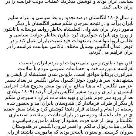
سیاسی ایران بودند و کوشش میکردند عملیات دولت فرانسه را در
ایران خالی کنند.
از سال ۱۸۰۶ انگلستان درصد تجدید روابط سیاسی و اعزام سلیم
بایران برآمد و در نتیجه سرجان ملکم سفیر انگلستان بار دیگر
مامور دربار ایران شد ولی التعليشاه بخاطر روابما دوستانه با تایلتون
از ورود وی بایران جلوگیری کرد. نایلون بخاطر حوادث سیاسی و
نظامی اروپا نتوانست به تعهدات خود نسبت بایران عمل کند و در
عوض عمال انگلیس بوسایل مختلف ناکامی سیاست فرانسه را در
ایران فراهم می گردند.
تلفن مهد ناپلتون و من تبانی تعهدات او مردم ایران را نسبت
بفرانسه بدمین ساخت و احساسات عمومی مردم با سلامت
امپراتوری بریتانیا موافق است. مایوس شدن فصلیشاه از نایشی و
پیشنهادهای سر هارفورد جونز اکسول سابق انگلیس در بغداد سفیر
اعزامی انگلیس که ماهیا منافع ایران بود منجر بخروج هیات اعزامی
نایتشون از ایران و ورود سفیر انگلیس بایران گردید (۱۸۰۹ میلادی
بعد از ورود سر جونز بتهران و تهیه مقدمات قرارداد سیرجان ملکم
بار دیگر از طرف فرماندار کل هندوستان بایران آمد و بحضور شاه
رسیده در العام و امضای قرار دادها کوشش کرد و شاید نقش عمده
ای در جلب اعتماد و دوستی در باریان داشت و مقاصد استعماری
انگلستانرا بیش از همه قوت بخشید از جمله مامورین سیاسی و
نظامی هیات رنوال مالكم او افسر نیروی انگلیس در هندوستان
سروان کریستی و ستوان پالینجر بودند که ماموریت داشتند از راه