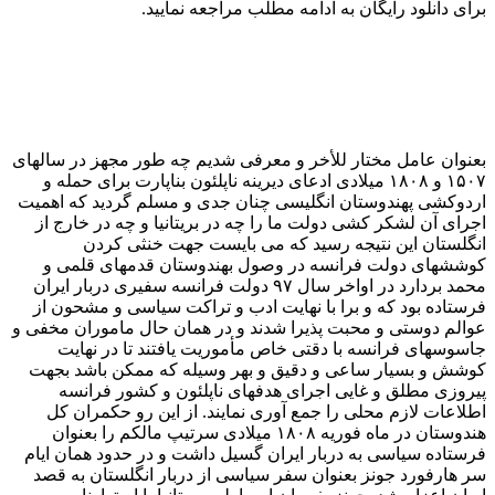
برای دانلود رایگان به ادامه مطلب مراجعه نمایید.
بعنوان عامل مختار للأخر و معرفی شدیم چه طور مجهز در سالهای
۱۵۰۷ و ۱۸۰۸ میلادی ادعای دیرینه ناپلئون بناپارت برای حمله و
اردوکشی پهندوستان انگلیسی چنان جدی و مسلم گردید که اهمیت
اجرای آن لشکر کشی دولت ما را چه در بریتانیا و چه در خارج از
انگلستان این نتیجه رسید که می بایست جهت خنثی کردن
کوششهای دولت فرانسه در وصول بهندوستان قدمهای قلمی و
محمد بردارد در اواخر سال ۹۷ دولت فرانسه سفیری دربار ایران
فرستاده بود که و برا با نهایت ادب و تراکت سیاسی و مشحون از
عوالم دوستی و محبت پذیرا شدند و در همان حال ماموران مخفی و
جاسوسهای فرانسه با دقتی خاص مأموریت یافتند تا در نهایت
کوشش و بسیار ساعی و دقیق و بهر وسیله که ممکن باشد بجهت
پیروزی مطلق و غایی اجرای هدفهای ناپلئون و کشور فرانسه
اطلاعات لازم محلی را جمع آوری نمایند. از این رو حکمران کل
هندوستان در ماه فوریه ۱۸۰۸ میلادی سرتیپ مالکم را بعنوان
فرستاده سیاسی به دربار ایران گسیل داشت و در حدود همان ایام
سر هارفورد جونز بعنوان سفر سیاسی از دربار انگلستان به قصد