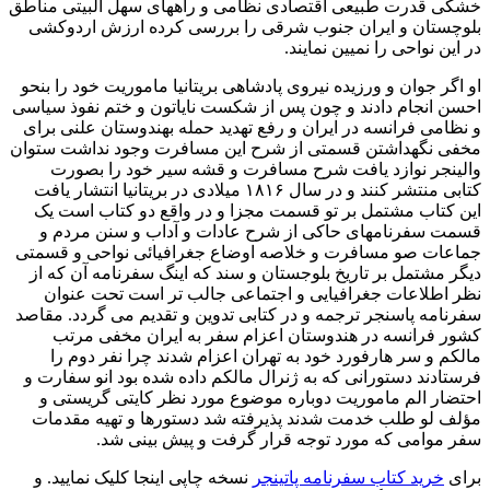
خشکی قدرت طبیعی اقتصادی نظامی و راههای سهل البیتی مناطق
بلوچستان و ایران جنوب شرقی را بررسی کرده ارزش اردوکشی
در این نواحی را نمیین نمایند.
او اگر جوان و ورزیده نیروی پادشاهی بریتانیا ماموریت خود را بنحو
احسن انجام دادند و چون پس از شکست نایاتون و ختم نفوذ سیاسی
و نظامی فرانسه در ایران و رفع تهدید حمله بهندوستان علنی برای
مخفی نگهداشتن قسمتی از شرح این مسافرت وجود نداشت ستوان
والينجر نوازد یافت شرح مسافرت و قشه سیر خود را بصورت
کتابی منتشر کنند و در سال ۱۸۱۶ میلادی در بریتانیا انتشار یافت
این کتاب مشتمل بر تو قسمت مجزا و در واقع دو کتاب است یک
قسمت سفرنامهای حاکی از شرح عادات و آداب و سنن مردم و
جماعات صو مسافرت و خلاصه اوضاع جغرافیائی نواحی و قسمتی
دیگر مشتمل بر تاریخ بلوجستان و سند که اینگ سفرنامه آن که از
نظر اطلاعات جغرافیایی و اجتماعی جالب تر است تحت عنوان
سفرنامه پاسنجر ترجمه و در کتابی تدوین و تقدیم می گردد. مقاصد
کشور فرانسه در هندوستان اعزام سفر به ایران مخفی مرتب
مالكم و سر هارفورد خود به تهران اعزام شدند چرا نفر دوم را
فرستادند دستورانی که به ژنرال مالکم داده شده بود انو سفارت و
احتضار الم ماموریت دوباره موضوع مورد نظر کایتی گریستی و
مؤلف لو طلب خدمت شدند پذیرفته شد دستورها و تهیه مقدمات
سفر موامی که مورد توجه قرار گرفت و پیش بینی شد.
برای
خرید کتاب سفرنامه پاتینجر
نسخه چاپی اینجا کلیک نمایید. و