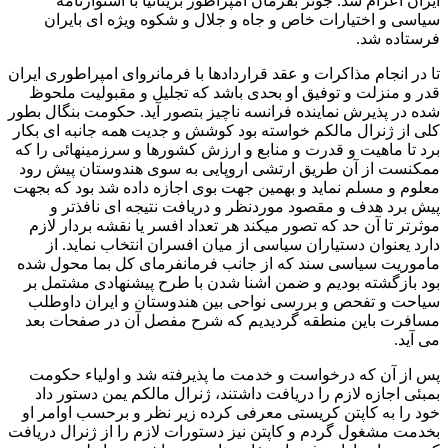
ایران اعزام شد. جونز بفرمان امپراطور بریتانیا با استوارنامه
سیاسی و اختیارات خاص و جاه و جلال و شکوه ویژه ای بایران
فرستاده شد.
تا در انجام مذاکرات و عقد قراردادها با فرمانروای امپراطوری ایران
قدر و منزلت و توفیق او بحدی باشد که تجلیل و مقبولیت ملحوظ
شده در پذیرش نماینده فرانسه ناچیز بتصور آید. حکومت بنگال بطور
کلی از ژنرال مالکم خواسته بود کوشش و جدیت همه جانبه ای بکار
برد تا ماهیت و قدرت و منابع و ارزش کشورها و سرزمینهائی را که
ممکنست از آن طریق ارتشی اروپایی به سوی هندوستان پیش رود
معلوم و مسلم نماید و بهمین جهت بوی اجازه داده شد بود که بجهت
پیش برد هدف و مقصود موردنظر و دریافت نتیجه ای نافذتر و
موثرتر تا آن حد که تصور میکند هر تعداد افسر یا نقشه بردار لازم
دارد یعنوان دستیاران سیاسی از میان افسران انتخاب نماید. از
ماموریت سیاسی سند که از جانب فرمانفرمای کل بما محول شده
بود بازگشته بودیم و ضمن اشنا شدن با طرح پیشنهادی مشتمل بر
سیاحت و تفحص و بررسی نواحی بین هندوستان و ایران داوطلب
مسافرت باین منطقه گردیدیم که شرح مفصل آن در صفحات بعد
می آید.
پس از آن که درخواست و خدمت ما پذیرفته شد و اولیاء حکومت
بمبئی اجازه لازم را دریافت داشتند، ژنرال مالکم یمن دستور داد
خود را به کاپتن کریستی معرفی کرده زیر نظر و برحسب اوامر او
بخدمت مشغول گردم و کاپتن نیز دستورات لازم را از ژنرال دریافت