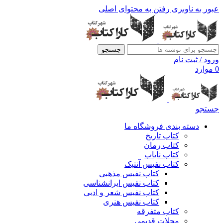
عبور به ناوبری
رفتن به محتوای اصلی
جستجو
ورود / ثبت نام
0
موارد
جستجو
دسته بندی فروشگاه ما
کتاب تاریخ
کتاب رمان
کتاب نایاب
کتاب نفیس آنتیک
کتاب نفیس مذهبی
کتاب نفیس ایرانشناسی
کتاب نفیس شعر و ادبی
کتاب نفیس هنری
کتاب متفرقه
مجلات قدیمی