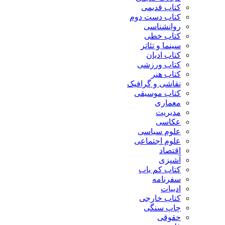
کتاب قدیمی
کتاب دست دوم
روانشناسی
کتاب خطی
سینما و تئاتر
کتاب ادیان
کتاب ورزشی
کتاب هنر
نقاشی و گرافیک
کتاب موسیقی
معماری
مدیریت
عکاسی
علوم سیاسی
علوم اجتماعی
اقتصاد
آشپزی
کتاب کم یاب
سفرنامه
ادبیات
کتاب خارجی
چاپ سنگی
حقوقی