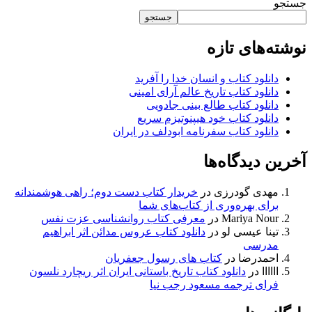
جستجو
جستجو
نوشته‌های تازه
دانلود کتاب و انسان خدا را آفرید
دانلود کتاب تاریخ عالم آرای امینی
دانلود کتاب طالع بینی جادویی
دانلود کتاب خود هیپنوتیزم سریع
دانلود کتاب سفرنامه ابودلف در ایران
آخرین دیدگاه‌ها
مهدی گودرزی
در
خریدار کتاب دست دوم؛ راهی هوشمندانه
برای بهره‌وری از کتاب‌های شما
Mariya Nour
در
معرفی کتاب روانشناسی عزت نفس
تینا عیسی لو
در
دانلود کتاب عروس مدائن اثر ابراهیم
مدرسی
احمدرضا
در
کتاب های رسول جعفریان
اااااا
در
دانلود کتاب تاریخ باستانی ایران اثر ریچارد نلسون
فرای ترجمه مسعود رجب نیا