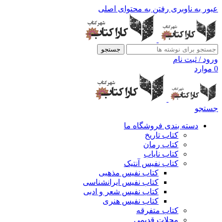
عبور به ناوبری
رفتن به محتوای اصلی
جستجو
ورود / ثبت نام
0
موارد
جستجو
دسته بندی فروشگاه ما
کتاب تاریخ
کتاب رمان
کتاب نایاب
کتاب نفیس آنتیک
کتاب نفیس مذهبی
کتاب نفیس ایرانشناسی
کتاب نفیس شعر و ادبی
کتاب نفیس هنری
کتاب متفرقه
مجلات قدیمی