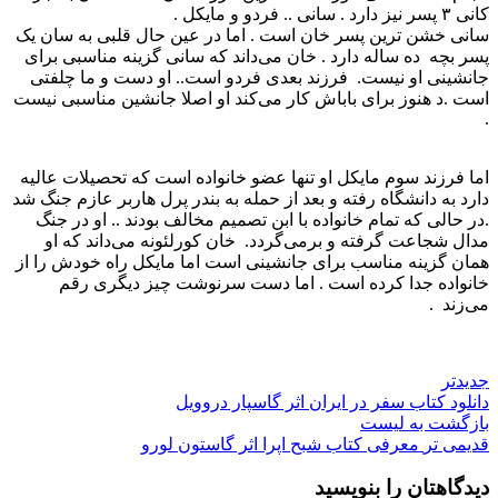
کانی ۳ پسر نیز دارد . سانی .. فردو و مایکل .
سانی خشن ترین پسر خان است . اما در عین حال قلبی به سان یک
پسر بچه ده ساله دارد . خان می‌داند که سانی گزینه مناسبی برای
جانشینی او نیست. فرزند بعدی فردو است.. او دست و ما چلفتی
است .د هنوز برای باباش کار می‌کند او اصلا جانشین مناسبی نیست
.
اما فرزند سوم مایکل او تنها عضو خانواده است که تحصیلات عالیه
دارد به دانشگاه رفته و بعد از حمله به بندر پرل هاربر عازم جنگ شد
.در حالی که تمام خانواده با ابن تصمیم مخالف بودند .. او در جنگ
مدال شجاعت گرفته و برمی‌گردد. خان کورلئونه می‌داند که او
همان گزینه مناسب برای جانشینی است اما مایکل راه خودش را از
خانواده جدا کرده است . اما دست سرنوشت چیز دیگری رقم
می‌زند ‌ .
جدیدتر
دانلود کتاب سفر در ایران اثر گاسپار دروویل
بازگشت به لیست
قدیمی تر
معرفی کتاب شبح اپرا اثر گاستون لورو
دیدگاهتان را بنویسید