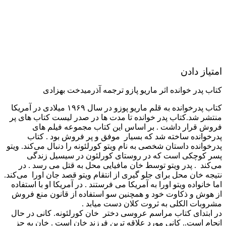
امتیاز دادن
کتاب پدر خوانده اثر ماریو پازو ترجمه آذرمیدخت بهزادی
کتاب پدرخوانده به قلم ماریو پوزو در سال ۱۹۶۹ میلادی در آمریکا
منتشر شد.کتاب پدر خوانده تا مدت ها در صدر لیست کتاب های پر
فروش قرار داشت . بر اساس این کتاب مجموعه فیلم های
پدرخوانده ساخته شد که بسیار موفق و پر فروش بود . کتاب
پدرخوانده داستان شخصی به نام ویتو کورلئونه را دنبال می‌کند. ویتو
پسر کوچکی است که در روستای کورلئون در سیسیل زندگی
می‌کند . پدر ویتو توسط خان مافیایی محل به قتل می رسد . در
نتیجه خان محل برای جلو گیری از انتقام ویتو قصد جان اورا می‌کند.
اما خانواده ویتو اورا به آمریکا می فرستند . در آمریکا او با استفاده
از هوش و ذکاوت خود و همچنین سو استفاده از قانون منع فروش
مشروبات الکلی به ثروت کلان دست میابد .
در ابتدای کتاب مراسم عروسی دختر خان کورلئونه. کانی در حال
انجام است.. کانی مورد علاقه ترین فرزند خان است ‌. خان به جز