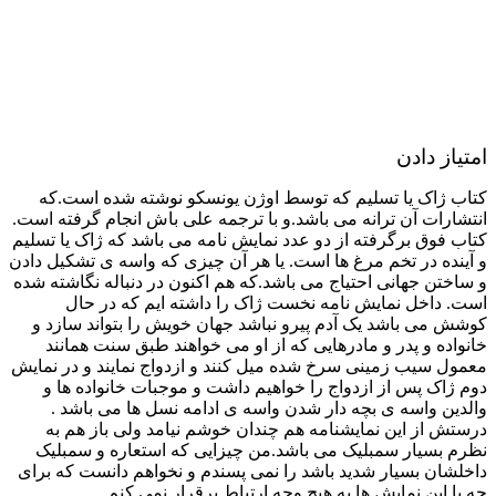
امتیاز دادن
کتاب ژاک یا تسلیم که توسط اوژن یونسکو نوشته شده است.که
انتشارات آن ترانه می باشد.و با ترجمه علی باش انجام گرفته است.
کتاب فوق برگرفته از دو عدد نمایش نامه می باشد که ژاک یا تسلیم
و آینده در تخم مرغ ها است. یا هر آن چیزی که واسه ی تشکیل دادن
و ساختن جهانی احتیاج می باشد.که هم اکنون در دنباله نگاشته شده
است. داخل نمایش نامه نخست ژاک را داشته ایم که در حال
کوشش می باشد یک آدم پیرو نباشد جهان خویش را بتواند سازد و
خانواده و پدر و مادرهایی که از او می خواهند طبق سنت همانند
معمول سیب زمینی سرخ شده میل کنند و ازدواج نمایند و در نمایش
دوم ژاک پس از ازدواج را خواهیم داشت و موجبات خانواده ها و
والدین واسه ی بچه دار شدن واسه ی ادامه نسل ها می باشد .
درستش از این نمایشنامه هم چندان خوشم نیامد ولی باز هم به
نظرم بسیار سمبلیک می باشد.من چیزایی که استعاره و سمبلیک
داخلشان بسیار شدید باشد را نمی پسندم و نخواهم دانست که برای
چه با این نمایش ها به هیچ وجه ارتباط برقرار نمی کنم .