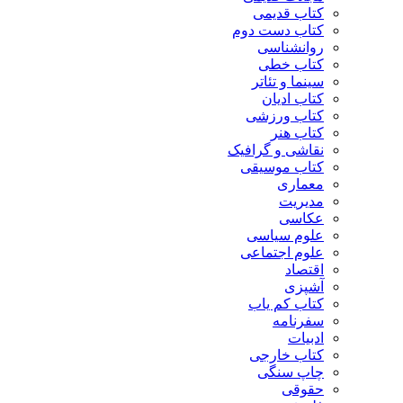
کتاب قدیمی
کتاب دست دوم
روانشناسی
کتاب خطی
سینما و تئاتر
کتاب ادیان
کتاب ورزشی
کتاب هنر
نقاشی و گرافیک
کتاب موسیقی
معماری
مدیریت
عکاسی
علوم سیاسی
علوم اجتماعی
اقتصاد
آشپزی
کتاب کم یاب
سفرنامه
ادبیات
کتاب خارجی
چاپ سنگی
حقوقی