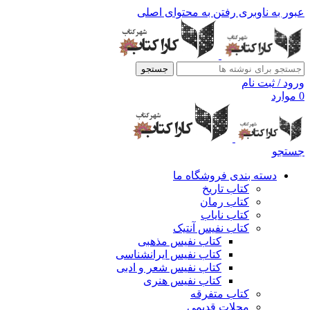
عبور به ناوبری
رفتن به محتوای اصلی
جستجو
ورود / ثبت نام
0
موارد
جستجو
دسته بندی فروشگاه ما
کتاب تاریخ
کتاب رمان
کتاب نایاب
کتاب نفیس آنتیک
کتاب نفیس مذهبی
کتاب نفیس ایرانشناسی
کتاب نفیس شعر و ادبی
کتاب نفیس هنری
کتاب متفرقه
مجلات قدیمی