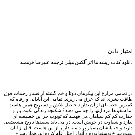
امتیاز دادن
دانلود کتاب ریشه ها اثر آلکس هیلی ترجمه علیرضا فرهمند
در تمامی مزارع این پیکرهای دوتا و خم گشته از فشار زحمات فوق
طاقت بشری اند که عرق می ریزند. تمامی این آبادانی و رفاه که
کمترین حصه ای از آن ندارند حاصل تلاش و دسترنج همین هاست.
اما سفیدها مزد اینها را چه می دهند؟ شکنجه زندگی نکبت بار و
حقارت کم کم سیاهان می فهمند که توبوب جز این خصیصه ای
ندارد و شقاوت در خونش است. در می یابد سفیدها تاریخ مشعشعی
دارند و جنایاتشان بسیار پر دامنه دارتر از این هاست. قبل از آنان
نوبت سرخ پوستها بوده و آنها را قتل عام کرده اند. همان سرخ