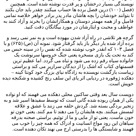
نویسندگی بسیار درخشان و پر قدرت نوشته شده است. همچنین
(فصل (۱۰۰) درین فصل برده ها حساب میکنند چقدر باید جان بکنند
تا بتوانند خودشان را بچه هاشان مادر پدر برادر خواهر خلاصه تمامی
فامیل و از همه مهمتر دوستان و همکارانشان را بخرند و آزاد کنند به
عواطف و محبت و ایثارشان در مورد بیگانگان دقت کنید.
گرچه هر تلاشی در راه آزاد شدن بیهوده است و به نمر نمی رسد و
برده آزاد شده بار دیگر باز باید گرفتار شود. نمونه آن (ص) (۶۲۵) و با
فصل ۱۰۳ که انقدر خوب نوشته شده که نفس را در سینه حبس می
کند به تحت یک بازی مسخره یعنی جنگ خروسها سرنوشت یک
خانواده سیاه رقم زده می شود و تباه می گردد. اما عظیم ترین
قسمتهای کتاب که اشک را از دیدگان سرازیر می کند و براستی
زیباست بازگشت نویسنده به زادگاه نیای بزرگ خود کونتا کینه –
دهکده ژوفوره در ردیابی اثر پای این سلف رنج کشیده و شکنجه دیده
خویش است.
دویست سال بعد وقتی ساکنین محلی دهکده می فهمند که او نواده
یکی از همان ربوده شده گانی است که توسط سفیدها اسیر شد و به
زنجیر بردگی بسته شد. گردش حلقه می زنند با عشق و علاقه
لمسش میکنند. بچه هایشان را می دهند تا مم کنند. یعنی خون تو
خون ماست. یعنی تو از مایی و ما از توئیم. براستی صحنه بدرقه
سیاهان این رود مواج انسانیت و ادراک که همه چیز را خوب می
فهمند و شایستگی ها را بدرستی ارج می نهند تکان دهنده است.