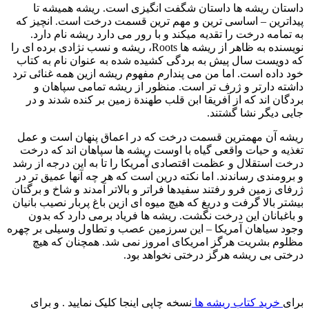
داستان ریشه ها داستان شگفت انگیزی است. ریشه همیشه تا
پیداترین – اساسی ترین و مهم ترین قسمت درخت است. انچیز که
به تمامه درخت را تقدیه میکند و با رور می دارد ریشه نام دارد.
نویسنده به ظاهر از ریشه ها Roots، ریشه و نسب نژادی برده ای را
که دویست سال پیش به بردگی کشیده شده به عنوان نام به کتاب
خود داده است. اما من می پندارم مفهوم ریشه ازین همه غنائی ترد
داشته دارتر و ژرف تر است. منظور از ریشه تمامی سپاهان و
بردگان اند که از آفریقا ابن قلب طهندة زمين بر کنده شدند و در
جایی دیگر نشا گشتند.
ریشه آن مهمترین قسمت درخت که در اعماق پنهان است و عمل
تغذیه و حيات واقعی گیاه با اوست ریشه ها سپاهان اند که درخت
درخت استقلال و عظمت اقتصادی آمریکا را تا به این درجه از رشد
و برومندی رساندند. اما نکته درین است که هر چه آنها عمیق تر در
ژرفای زمین فرو رفتند سفیدها فراتر و بالاتر آمدند و شاخ و برگتان
بیشتر بالا گرفت و دریغ که هیچ میوه ای ازین باغ پربار نصیب بانیان
و باغبانان این درخت نگشت. ریشه ها فریاد برمی دارد که بدون
وجود سیاهان آمریکا – این سرزمین عصب و تطاول وسیلی بر چهره
مظلوم بشریت هرگز امریکای امروز نمی شد. همچنان که هیچ
درختی بی ریشه هرگز درختی نخواهد بود.
برای
خرید کتاب ریشه ها
نسخه چاپی اینجا کلیک نمایید . و برای