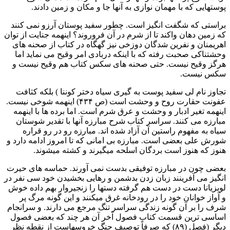
پوستهایی که با مهمان نوازی به آنها جا و مکان و زمین دادند.
براستی که شگفت انگیز است. چطور سفید پوستان آرزو نمی کنند
که زمین دهان واکند تا از شرم در آن فروروند؟ اینهمه جنایت از توان
اهریمنان و نفرین شدگان دوزخی نیز گهگاه در کتاب از صحنه های
وحشتناکی صحبت رفته که با اینکه دربادی امر وقیح می نماید اما
هرگز وقیح نیست. حتی صحنه های سکس کتاب هم وقیح نیست و
سکس نیست.
تجاوز نام لی سفید پوست به گیری سیاه دختر کوننا ) بلکه کثافت
عفونت حقارت روح و وحشت است (ص ۴۳۴) اینهمه شوخی نیست.
اینهمه تغیر ادبار و وحشت و عرق شرم است. اما برده ها با اینهمه
مبارزه می کنند. سراسر کتاب شرح مبارزه آنها با تقدیر شوستان
سیاه به مفهوم راستین آن آزاد شده اند. مبارزه رو در رو قراره
شورش علی بعضی است. مبارزه بی امانی که تا امروز ادامه دارد و
هنوز که هنوز است بردگان اسلحه میگیرند و کشته میشوند.
بعضی چون در مبارزه توفیقی بدست نمی آورند. حماسه های حیرت
انگیز می آفرینند زبان زدن بدشمن و رهایی بخشیدن خود سی نفر در
لویزیانا دست در دست هم گرفته دستها را زنجیروار بهم داده خوش
و آواز خوانان خود را در رودخانه غرق میکنند و این گونه مرگ پر
شرف را بر آن گونه زندگی سراسر تنگ مرجع می دارند. و سرانجام
اساسی ترین قسمت کتاب فصول آخر آن هر چند که بعضی فصول
دیگر (فصل (۸۹) که صرفاً توصیف جنگ خروسهاست از نقطه نظر