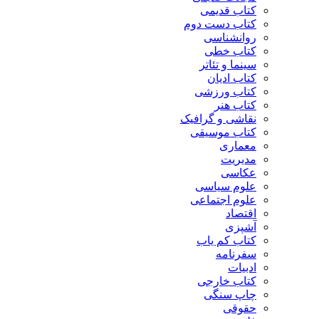
کتاب قدیمی
کتاب دست دوم
روانشناسی
کتاب خطی
سینما و تئاتر
کتاب ادیان
کتاب ورزشی
کتاب هنر
نقاشی و گرافیک
کتاب موسیقی
معماری
مدیریت
عکاسی
علوم سیاسی
علوم اجتماعی
اقتصاد
آشپزی
کتاب کم یاب
سفرنامه
ادبیات
کتاب خارجی
چاپ سنگی
حقوقی