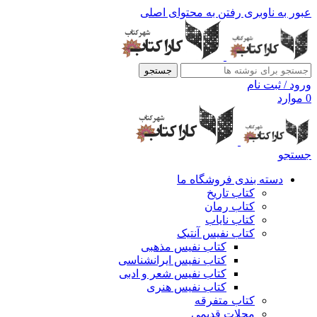
عبور به ناوبری
رفتن به محتوای اصلی
جستجو
ورود / ثبت نام
0
موارد
جستجو
دسته بندی فروشگاه ما
کتاب تاریخ
کتاب رمان
کتاب نایاب
کتاب نفیس آنتیک
کتاب نفیس مذهبی
کتاب نفیس ایرانشناسی
کتاب نفیس شعر و ادبی
کتاب نفیس هنری
کتاب متفرقه
مجلات قدیمی